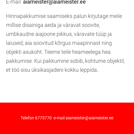
E-mail:
aiameister@aiameister.ee
Hinnapakkumise saamiseks palun kirjutage meile
millise disainiga aeda ja väravat soovite,
umbkaudne aiajoone pikkus, väravate tüüp ja
laiused, aia soovitud kõrgus maapinnast ning
objekti asukoht. Teeme teile heameelega hea
pakkumise. Kui pakkumine sobib, kohtume objektil,
et töö sisu üksikasjadeni kokku leppida..
Telefon 6775770 e-mail
aiameister@aiameister.ee